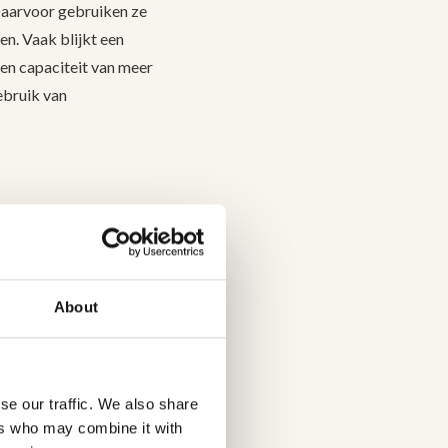
 Daarvoor gebruiken ze
en. Vaak blijkt een
en capaciteit van meer
ebruik van
bruik. Dat zijn er al
voert reparatie,
ndere de leeftijd, de
About
ij nieuwe zonnepanelen,
 in huis haalt.
geschikt
se our traffic. We also share
ers who may combine it with