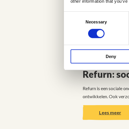
other information that you’ve
Heeft een paneel nog ee
buitenland in gebruik t
Consent
Europa. Of waar de zon 
Selection
Necessary
Afrika.
Deny
Refurn: so
Refurn is een sociale 
ontwikkelen. Ook verzo
Lees meer