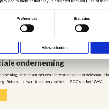
 provided to them or that they’ve collected from your use of their
n capaciteit tussen 80 en 90%? Dan is deze heel geschikt om te ex
e nemen. Bijvoorbeeld in landen waar de grondkosten minder hoog z
intenser en langer schijnt dan in ons regenachtige Nederland, zoal
Preferences
Statistics
Allow selection
ciale onderneming
onderneming, die mensen met een achterstand op de arbeidsmarkt k
rgt Refurn leer-werktrajecten voor lokale ROC’s en het UWV.