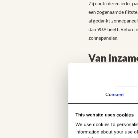
Zij controleren ieder p
een zogenaamde flitstest
afgedankt zonnepaneel 
dan 90% heeft. Refurn i
zonnepanelen.
Van inzame
Bij ieder zonnepaneel d
gauw 2.500 per jaar. Ve
schoonmaak en keuring u
Consent
staat en de capaciteit 
die meestal steekproefsg
This website uses cookies
Ook zonnep
We use cookies to personalis
information about your use of