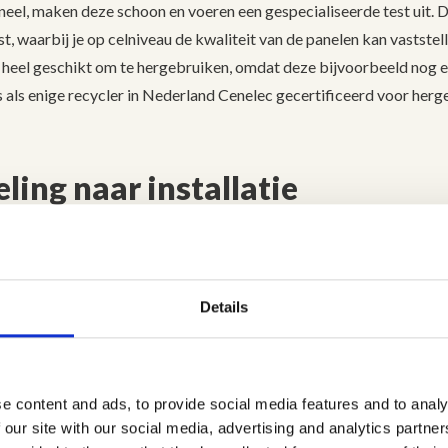
aneel, maken deze schoon en voeren een gespecialiseerde test uit.
, waarbij je op celniveau de kwaliteit van de panelen kan vaststell
heel geschikt om te hergebruiken, omdat deze bijvoorbeeld nog e
s als enige recycler in Nederland Cenelec gecertificeerd voor herg
ling naar installatie
at wij inzamelen bekijken we of deze in aanmerking komt voor herge
rvolgens leveren wij de geschikte zonnepanelen aan Refurn. Refurn 
it. Na de keuring stelt Refurn een rapport op. Hierin staat onder a
Details
van het paneel. In dit rapport wordt meer informatie geboden dan b
ewijs getest worden. Zo weet je bij elk zonnepaneel precies wat je
anelen met lagere capaciteit 
e content and ads, to provide social media features and to analy
 our site with our social media, advertising and analytics partn