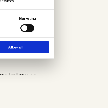
 services.
porteren en in het
ijn, zoals in Oost-
s in Zuid-Europa of
Marketing
Allow all
ansen biedt om zich te