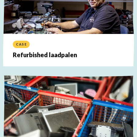
CASE
Refurbished laadpalen
Lees
meer
over