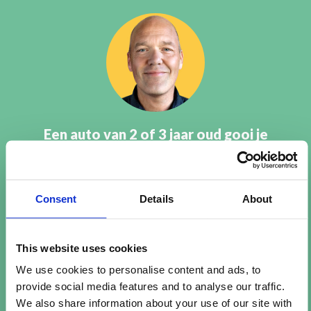
Een auto van 2 of 3 jaar oud gooi je
ook niet weg, dus waarom een
ketel wel? Vaak krijgen we
Consent
Details
About
afgedankte ketels binnen, die het
nog prima doen. Bijvoorbeeld bij
huurwoningen waar ze overstappen
This website uses cookies
op stadsverwarming. Het is ons
We use cookies to personalise content and ads, to
provide social media features and to analyse our traffic.
streven om álle geschikte ketels
We also share information about your use of our site with