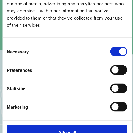
terug in de markt te brengen. Zo
our social media, advertising and analytics partners who
kan je aanzienlijk veel e-waste
may combine it with other information that you’ve
provided to them or that they’ve collected from your use
voorkomen.
of their services.
Vincent de Graaf - Eigenaar Refurn
Consent
Necessary
Selection
Preferences
Meer over hergebruik
Statistics
Bekijk alle cases
Marketing
Allow all