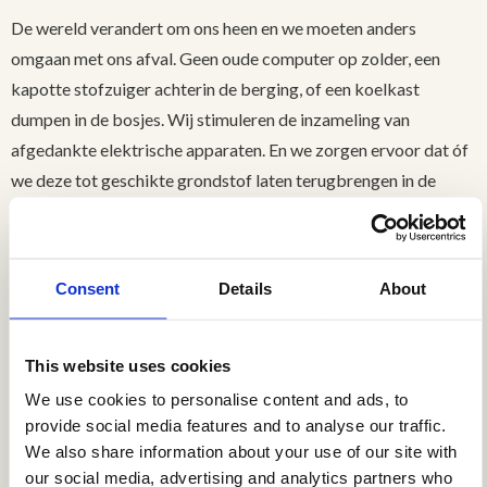
De wereld verandert om ons heen en we moeten anders
omgaan met ons afval. Geen oude computer op zolder, een
kapotte stofzuiger achterin de berging, of een koelkast
dumpen in de bosjes. Wij stimuleren de inzameling van
afgedankte elektrische apparaten. En we zorgen ervoor dat óf
we deze tot geschikte grondstof laten terugbrengen in de
markt óf dat het apparaat refurbished hergebruikt wordt.
Hiervoor brengen we verschillende duurzame bedrijven bij
elkaar en we werken vlot en enthousiast met hen samen. Zo
Consent
Details
About
dragen we bij aan een circulaire economie.
Sociale werkgelegenheid:
This website uses cookies
We use cookies to personalise content and ads, to
goed voor de mens
provide social media features and to analyse our traffic.
We also share information about your use of our site with
We creëren kansen voor mensen die moeilijk aan het werk
our social media, advertising and analytics partners who