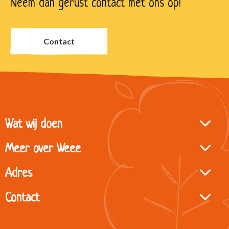
Neem dan gerust contact met ons op!
Contact
Site
Wat wij doen
footer
Meer over Weee
Adres
Contact