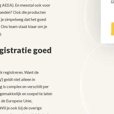
c
ing AEEA). En meestal ook voor
-landen? Ook die producten
il je simpelweg dat het goed
! Ons team staat klaar om je
.
gistratie goed
ijk registreren. Want de
V)
geldt niet alleen in
g is complex en verschilt per
 gemakkelijk en soepel te laten
n de Europese Unie,
il je ook bij de overige