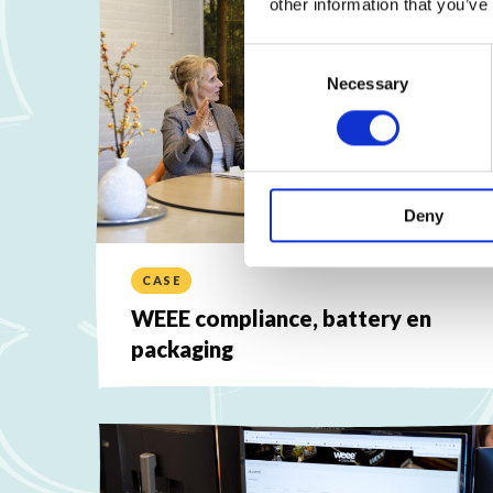
other information that you’ve
Consent
Selection
Necessary
Deny
CASE
WEEE compliance, battery en
packaging
Lees
meer
over