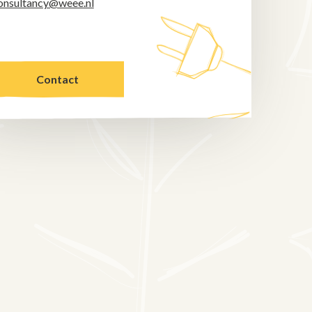
onsultancy@weee.nl
Contact