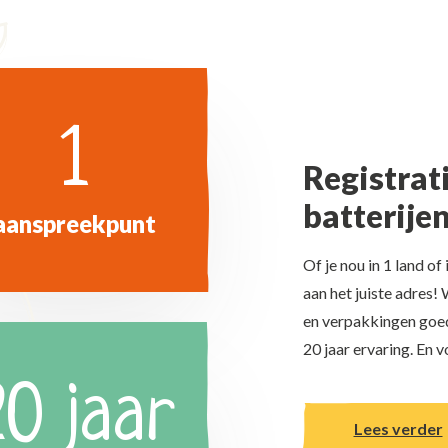
1
Registrat
batterije
aanspreekpunt
Of je nou in 1 land o
aan het juiste adres!
en verpakkingen goed
20 jaar ervaring. En v
20 jaar
Lees verder