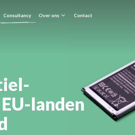
Consultancy
Over ons
Contact
iel-
n EU-landen
d