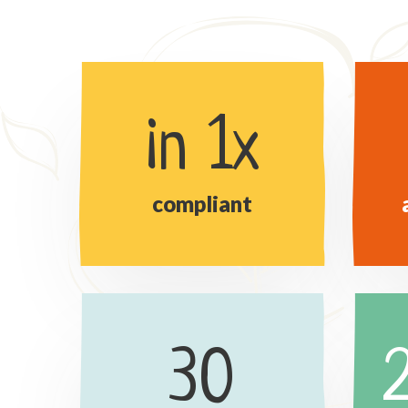
in 1x
compliant
30