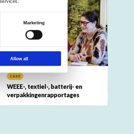
 services.
Marketing
Allow all
CASE
WEEE-, textiel-, batterij- en
verpakkingenrapportages
ees
eer
ver