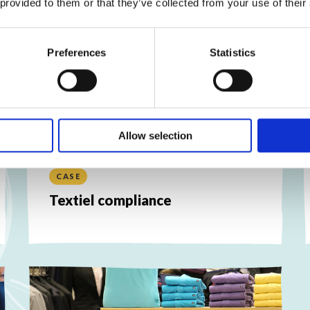
 provided to them or that they’ve collected from your use of their
Preferences
Statistics
Allow selection
CASE
Textiel compliance
Lees
meer
L
over
m
o