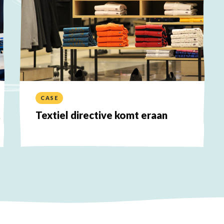
CASE
,
Textiel directive komt eraan
Lees
meer
over