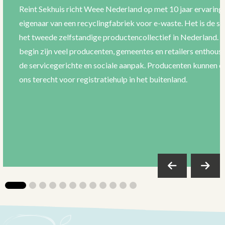
Reint Sekhuis richt Weee Nederland op met 10 jaar ervaring 
eigenaar van een recyclingfabriek voor e-waste. Het is de st
het tweede zelfstandige productencollectief in Nederland. V
begin zijn veel producenten, gemeentes en retailers enthousi
de servicegerichte en sociale aanpak. Producenten kunnen o
ons terecht voor registratiehulp in het buitenland.