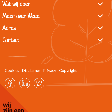
Site
Wat wij doen
footer
Meer over Weee
Adres
Contact
Cookies
Disclaimer
Privacy
Copyright
Facebook
LinkedIn
Twitter