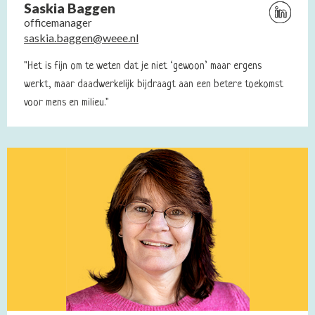
Saskia Baggen
Bezoek
officemanager
Linkedin
saskia.baggen@weee.nl
profiel
van
"Het is fijn om te weten dat je niet ‘gewoon’ maar ergens
Saskia
werkt, maar daadwerkelijk bijdraagt aan een betere toekomst
Baggen
voor mens en milieu."