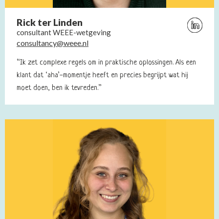
Rick ter Linden
Bezoek
consultant WEEE-wetgeving
Linkedin
consultancy@weee.nl
profiel
van
“Ik zet complexe regels om in praktische oplossingen. Als een
Rick
klant dat ‘aha’-momentje heeft en precies begrijpt wat hij
ter
moet doen, ben ik tevreden.”
Linden