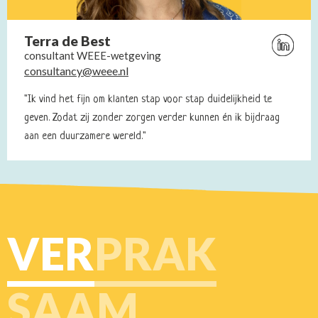
Terra de Best
Bezoek
consultant WEEE-wetgeving
Linkedin
consultancy@weee.nl
profiel
van
"Ik vind het fijn om klanten stap voor stap duidelijkheid te
Terra
geven. Zodat zij zonder zorgen verder kunnen én ik bijdraag
de
aan een duurzamere wereld."
Best
VER
PRAK
SAAM