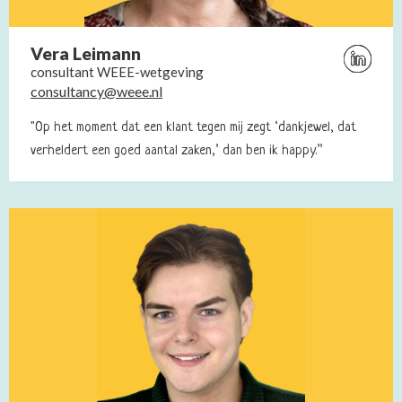
Vera Leimann
Bezoek
consultant WEEE-wetgeving
Linkedin
consultancy@weee.nl
profiel
van
"Op het moment dat een klant tegen mij zegt ‘dankjewel, dat
Vera
verheldert een goed aantal zaken,’ dan ben ik happy.”
Leimann