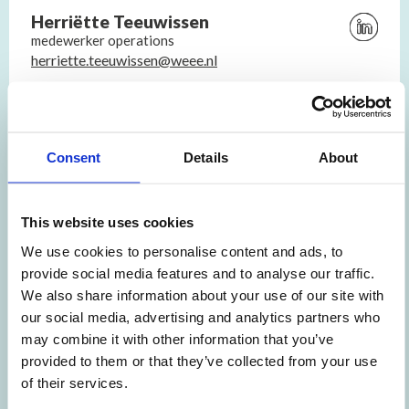
Herriëtte Teeuwissen
Bezoek
medewerker operations
Linkedin
herriette.teeuwissen@weee.nl
profiel
van
"Toen ik bij Weee kwam werken, schrok ik van de hoeveelheid
Herriëtte
afval. Het is mooi om te werken bij een bedrijf dat bijdraagt
Teeuwiss
aan hergebruik."
Consent
Details
About
This website uses cookies
We use cookies to personalise content and ads, to
provide social media features and to analyse our traffic.
We also share information about your use of our site with
our social media, advertising and analytics partners who
may combine it with other information that you’ve
provided to them or that they’ve collected from your use
of their services.