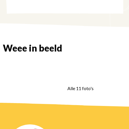
Weee in beeld
Bekijk
foto
Bekijk
Bekijk
foto
foto
Bekijk
Bekijk
Alle 11 foto's
foto
foto