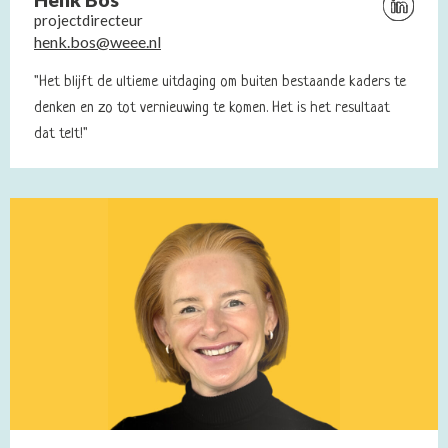
Bezoek
projectdirecteur
Linkedin
henk.bos@weee.nl
profiel
van
"Het blijft de ultieme uitdaging om buiten bestaande kaders te
Henk
denken en zo tot vernieuwing te komen. Het is het resultaat
Bos
dat telt!"