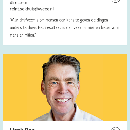
directeur
Linkedin
reint.sekhuis@weee.nl
profiel
van
"Mijn drijfveer is om mensen een kans te geven de dingen
Reint
anders te doen. Het resultaat is dan vaak mooier en beter voor
Sekhuis
mens en milieu."
Henk Bos