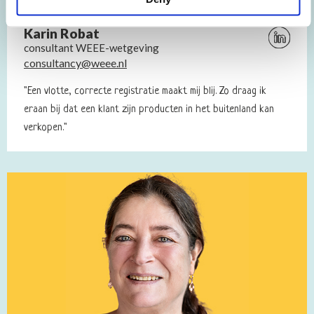
Karin Robat
Bezoek
consultant WEEE-wetgeving
Linkedin
consultancy@weee.nl
profiel
van
"Een vlotte, correcte registratie maakt mij blij. Zo draag ik
Karin
eraan bij dat een klant zijn producten in het buitenland kan
Robat
verkopen."