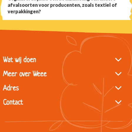
afvalsoorten voor producenten, zoals textiel of
verpakkingen?
Site
Wat wij doen
footer
Meer over Weee
Adres
Contact