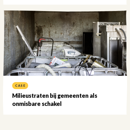
Lees
meer
over
CASE
Milieustraten bij gemeenten als
onmisbare schakel
Lees
meer