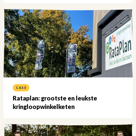
Lees
meer
over
CASE
Rataplan: grootste en leukste
kringloopwinkelketen
Lees
meer
over