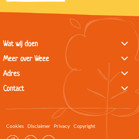
Site
Wat wij doen
footer
Meer over Weee
Adres
Contact
Cookies
Disclaimer
Privacy
Copyright
Facebook
LinkedIn
Twitter