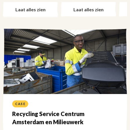
filters
filt
naar
naa
Laat alles zien
Laat alles zien
links
rec
CASE
Recycling Service Centrum
Amsterdam en Milieuwerk