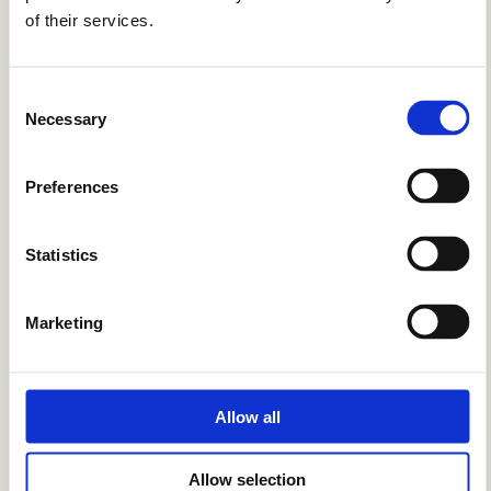
of their services.
CASE
Consent
Necessary
Selection
Piepschuimterugname: een welkome
service
Preferences
Lees
meer
Statistics
over
Marketing
Allow all
Allow selection