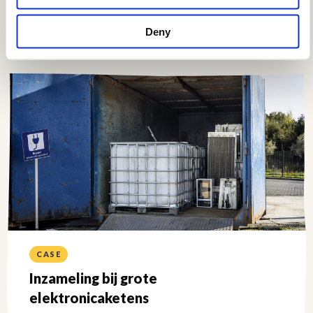
CASE
E-waste race
Deny
Lees
meer
over
CASE
Inzameling bij grote
elektronicaketens