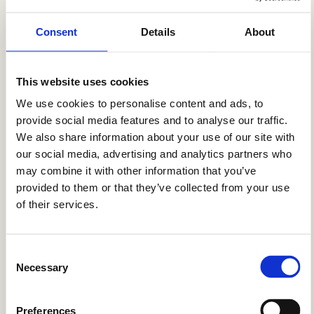
En zo is de cirkel rond
Consent
Details
About
Moeilijk in te zamelen afval halen we financieel efficiënt op.
Daarmee vervangen we een groot volume aan virgin
grondstoffen om zo kwalitatief hoogstaande, nieuwe
This website uses cookies
producten te fabriceren. Een mooie stap binnen de circulaire
We use cookies to personalise content and ads, to
economie.
provide social media features and to analyse our traffic.
We also share information about your use of our site with
our social media, advertising and analytics partners who
may combine it with other information that you’ve
provided to them or that they’ve collected from your use
of their services.
Consent
Necessary
Selection
Preferences