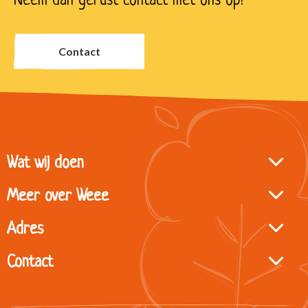
Neem dan gerust contact met ons op!
Contact
Site
Wat wij doen
footer
Meer over Weee
Adres
Contact