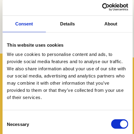
Reint Sekhuis van Weee Nederland. “Deze samenwerking stelt
ons in staat om samen met onze partners, met wie we al lange
en uitstekende samenwerkingen hebben, bij te dragen aan
Consent
Details
About
innovatie en verduurzaming, en daarmee een belangrijke stap
te zetten richting een circulaire e-waste sector.”
This website uses cookies
We use cookies to personalise content and ads, to
provide social media features and to analyse our traffic.
We also share information about your use of our site with
our social media, advertising and analytics partners who
may combine it with other information that you’ve
provided to them or that they’ve collected from your use
of their services.
Consent
Necessary
Selection
Heb je vragen over hergebruik?