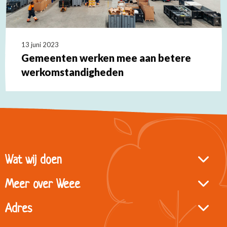
13 juni 2023
Gemeenten werken mee aan betere
werkomstandigheden
Lees
meer
over
Site
Wat wij doen
footer
Meer over Weee
Adres