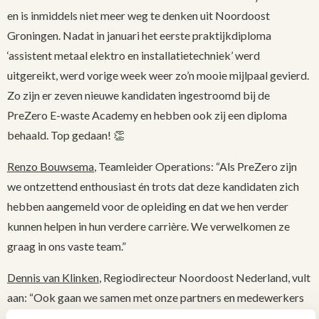
en is inmiddels niet meer weg te denken uit Noordoost
Groningen. Nadat in januari het eerste praktijkdiploma
‘assistent metaal elektro en installatietechniek’ werd
uitgereikt, werd vorige week weer zo’n mooie mijlpaal gevierd.
Zo zijn er zeven nieuwe kandidaten ingestroomd bij de
PreZero E-waste Academy en hebben ook zij een diploma
behaald. Top gedaan! 👏
Renzo Bouwsema
, Teamleider Operations: “Als PreZero zijn
we ontzettend enthousiast én trots dat deze kandidaten zich
hebben aangemeld voor de opleiding en dat we hen verder
kunnen helpen in hun verdere carrière. We verwelkomen ze
graag in ons vaste team.”
Dennis van Klinken
, Regiodirecteur Noordoost Nederland, vult
aan: “Ook gaan we samen met onze partners en medewerkers
kijken naar doorstroommogelijkheden in de regio, aansluitend