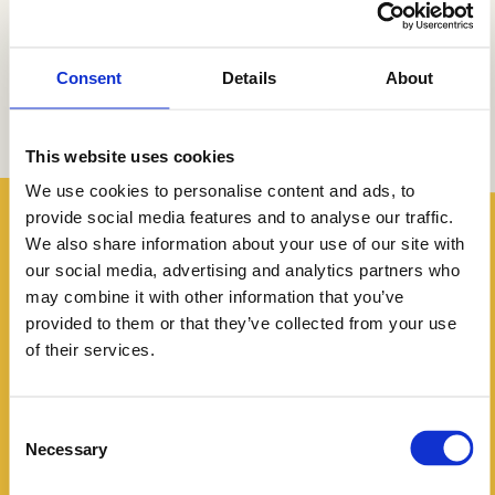
op het behaalde diploma. Fijn dat we dit opleidingstraject
samen met partners in de regio kunnen aanbieden.”
Consent
Details
About
This website uses cookies
We use cookies to personalise content and ads, to
provide social media features and to analyse our traffic.
We also share information about your use of our site with
our social media, advertising and analytics partners who
may combine it with other information that you’ve
provided to them or that they’ve collected from your use
of their services.
Consent
Heb je vragen over hergebruik?
Necessary
Selection