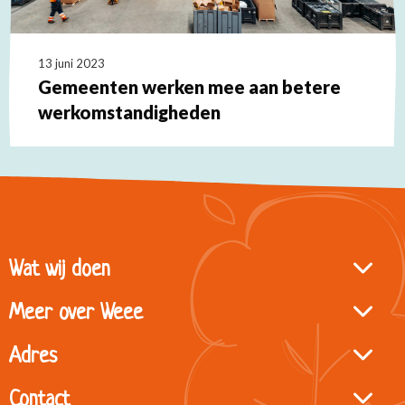
13 juni 2023
Gemeenten werken mee aan betere
werkomstandigheden
Lees
meer
over
Site
Wat wij doen
footer
Meer over Weee
Adres
Contact