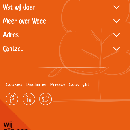
Site
Wat wij doen
footer
Meer over Weee
Adres
Contact
Cookies
Disclaimer
Privacy
Copyright
Facebook
LinkedIn
Twitter